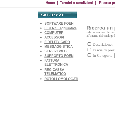
Home
|
Termini e condizioni
|
Ricerca p
SOFTWARE FOEN
Ricerca un 
LICENZE aggiuntive
COMPUTER
seleziona una o piu' case
all'interno del catalogo 
ACCESSORI
FIDELITY CARD
Descrizione:
MESSAGGISTICA
Fascia di pre
SERVIZI WEB
In Categoria:
SUPPORTO FOEN
FATTURA
ELETTRONICA
REG.CASSA
TELEMATICO
ROTOLI OMOLOGATI