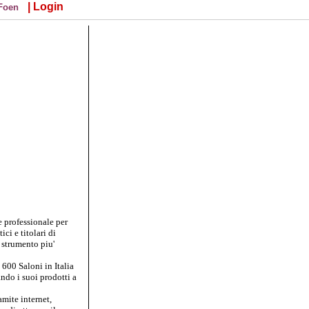
| Login
 Foen
e professionale per
ci e titolari di
o strumento piu'
 600 Saloni in Italia
ando i suoi prodotti a
mite internet,