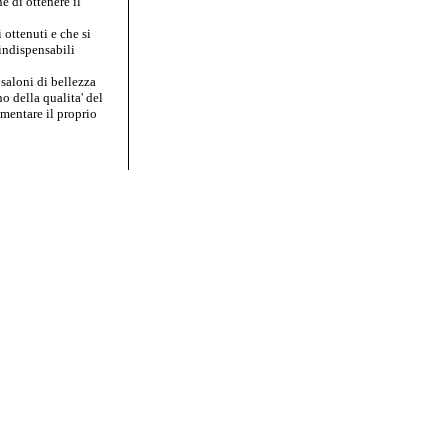
e di ottenere il
 ottenuti e che si
 indispensabili
 saloni di bellezza
 della qualita' del
ementare il proprio