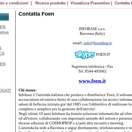
ni e condizioni
|
Ricerca prodotto
|
Visualizza Preventivo
|
Contatta
Contatta Foen
OEN
INFOBASE s.a.s.
ntive
Ravenna (Italy)
email:
info@foenshop.it
D
CA
FOEN.IT
OEN
Segreteria telefonica / Fax
Tel. 0544-495662
www.foen.it
Chi siamo:
OGATI
Infobase e' l'azienda italiana che produce e distribuisce Foen, il softwar
acconciatura ed estetica frutto di una collaborazione tra tecnici informati
saloni di bellezza iniziata gia' dal 1985 con l'obbiettivo di realizzare l
completo e semplice per la gestione dell'attivita'.
Negli ultimi 10 anni Infobase ha fornito soluzioni informatiche ad oltre
ed all'estero, collaborando con importanti aziende del settore e present
diverse edizioni di COSMOPROF e a tanti altri incontri e meeting.
L'azienda ha sede a Ravenna e segue direttamente, telefonicamente e tra