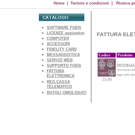
Home
|
Termini e condizioni
|
Ricerca p
SOFTWARE FOEN
LICENZE aggiuntive
FATTURA E
COMPUTER
ACCESSORI
FIDELITY CARD
MESSAGGISTICA
Codice
Prodotto
SERVIZI WEB
SUPPORTO FOEN
FATTURA EL
Attivazione ann
FATTURA
legge delle fatt
ELETTRONICA
FE-300
REG.CASSA
TELEMATICO
ROTOLI OMOLOGATI