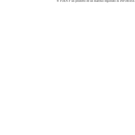
® FOEN e' un prodotto ed un marchio registrato di INFOBASE sa