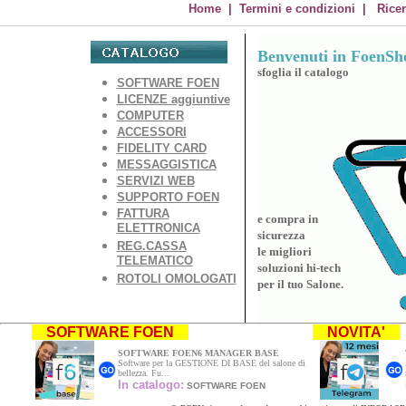
Home
|
Termini e condizioni
|
Ricer
Benvenuti in FoenSho
sfoglia il catalogo
SOFTWARE FOEN
LICENZE aggiuntive
COMPUTER
ACCESSORI
FIDELITY CARD
MESSAGGISTICA
SERVIZI WEB
SUPPORTO FOEN
FATTURA
e compra in
ELETTRONICA
sicurezza
REG.CASSA
le migliori
TELEMATICO
soluzioni hi-tech
ROTOLI OMOLOGATI
per il tuo Salone.
SOFTWARE FOEN
NOVITA'
SOFTWARE FOEN6 MANAGER BASE
Software per la GESTIONE DI BASE del salone di
bellezza. Fu...
In catalogo:
SOFTWARE FOEN